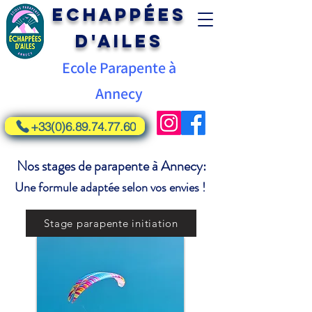
Echappées
d'Ailes
Ecole Parapente à
Annecy
+33(0)6.89.74.77.60
Nos stages de parapente à Annecy:
Une formule adaptée selon vos envies !
Stage parapente initiation